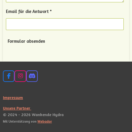
Email für die Antwort *
Formular absenden
F
I
D
a
n
i
c
s
s
e
t
c
Impressum
b
a
o
o
g
r
Unsere Partner
o
r
d
© 2024 - 2026 Wankende Hydra
k
a
m
Mit Unterstützung von
Webador