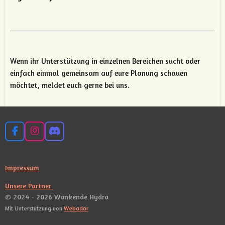
Wenn ihr Unterstützung in einzelnen Bereichen sucht oder
einfach einmal gemeinsam auf eure Planung schauen
möchtet, meldet euch gerne bei uns.
F
I
D
a
n
i
c
s
s
e
t
c
Impressum
b
a
o
o
g
r
Unsere Partner
o
r
d
© 2024 - 2026 Wankende Hydra
k
a
m
Mit Unterstützung von
Webador